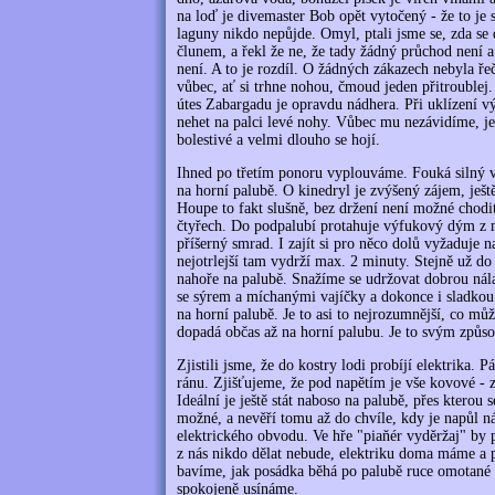
na loď je divemaster Bob opět vytočený - že to je s
laguny nikdo nepůjde. Omyl, ptali jsme se, zda se 
člunem, a řekl že ne, že tady žádný průchod není a
není. A to je rozdíl. O žádných zákazech nebyla ře
vůbec, ať si trhne nohou, čmoud jeden přitroublej.
útes Zabargadu je opravdu nádhera. Při uklízení v
nehet na palci levé nohy. Vůbec mu nezávidíme, jed
bolestivé a velmi dlouho se hojí.
Ihned po třetím ponoru vyplouváme. Fouká silný ví
na horní palubě. O kinedryl je zvýšený zájem, ješ
Houpe to fakt slušně, bez držení není možné chodi
čtyřech. Do podpalubí protahuje výfukový dým z m
příšerný smrad. I zajít si pro něco dolů vyžaduje 
nejotrlejší tam vydrží max. 2 minuty. Stejně už d
nahoře na palubě. Snažíme se udržovat dobrou nálad
se sýrem a míchanými vajíčky a dokonce i sladkou 
na horní palubě. Je to asi to nejrozumnější, co můž
dopadá občas až na horní palubu. Je to svým způs
Zjistili jsme, že do kostry lodi probíjí elektrika. P
ránu. Zjišťujeme, že pod napětím je vše kovové - z
Ideální je ještě stát naboso na palubě, přes kterou 
možné, a nevěří tomu až do chvíle, kdy je napůl ná
elektrického obvodu. Ve hře "piaňér vyděržaj" by př
z nás nikdo dělat nebude, elektriku doma máme a 
bavíme, jak posádka běhá po palubě ruce omotané
spokojeně usínáme.