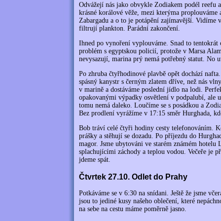
Odvážejí nás jako obvykle Zodiakem podél reefu 
krásné korálové věže, mezi kterýma proplouváme a
Zabargadu a o to je potápění zajímavější. Vidíme 
filtrují plankton. Parádní zakončení.
Ihned po vynoření vyplouváme. Snad to tentokrát 
problém s egyptskou policií, protože v Marsa Alam
nevysazují, marina prý nemá potřebný statut. No 
Po zhruba čtyřhodinové plavbě opět dochází nafta. 
spásný kanystr s černým zlatem dříve, než nás vln
v marině a dostáváme poslední jídlo na lodi. Perfe
opakovanými výpadky osvětlení v podpalubí, ale už 
tomu nemá daleko. Loučíme se s posádkou a Zodiak
Bez prodlení vyrážíme v 17:15 směr Hurghada, kde 
Bob tráví celé čtyři hodiny cesty telefonováním. K
prášky a stěhují se dozadu. Po příjezdu do Hurgha
magor. Jsme ubytováni ve starém známém hotelu La
splachujícími záchody a teplou vodou. Večeře je 
jdeme spát.
Čtvrtek 27.10. Odlet do Prahy
Potkáváme se v 6:30 na snídani. Ještě že jsme včera
jsou to jediné kusy našeho oblečení, které nepác
na sebe na cestu máme poměrně jasno.