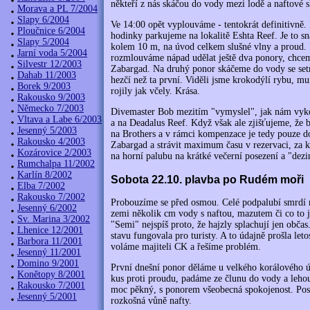
někteří z nás skáčou do vody mezi lodě a naftové 
Morava a PL 7/2004
Slapy 6/2004
Ve 14:00 opět vyplouváme - tentokrát definitivně
Ploučnice 6/2004
hodinky parkujeme na lokalitě Eshta Reef. Je to sn
Slapy 5/2004
kolem 10 m, na úvod celkem slušné vlny a proud.
Jarní voda 5/2004
rozmlouváme nápad udělat ještě dva ponory, chcem
Silvestr 12/2003
Zabargad. Na druhý ponor skáčeme do vody se se
Dahab 11/2003
hezčí než ta první. Viděli jsme krokodýlí rybu, mur
Borek 9/2003
rojily jak včely. Krása.
Rakousko 9/2003
Německo 7/2003
Divemaster Bob mezitím "vymyslel", jak nám vyko
Vltava a Labe 6/2003
a na Deadalus Reef. Když však ale zjišťujeme, že
Jesenný 5/2003
na Brothers a v rámci kompenzace je tedy pouze do
Rakousko 4/2003
Zabargad a strávit maximum času v rezervaci, za k
Kozárovice 2/2003
na horní palubu na krátké večerní posezení a "dezi
Rumchalpa 11/2002
Karlín 8/2002
Sobota 22.10. plavba po Rudém moři
Elba 7/2002
Rakousko 7/2002
Probouzíme se před osmou. Celé podpalubí smrdí na
Jesenný 6/2002
zemi několik cm vody s naftou, mazutem či co to 
Sv. Marina 3/2002
"Semi" nejspíš proto, že hajzly splachují jen obč
Lhenice 12/2001
stavu fungovala pro turisty. A to údajně prošla le
Barbora 11/2001
voláme majiteli CK a řešíme problém.
Jesenný 11/2001
Domino 9/2001
První dnešní ponor děláme u velkého korálového ú
Konětopy 8/2001
kus proti proudu, padáme ze člunu do vody a lehou
Rakousko 7/2001
moc pěkný, s ponorem všeobecná spokojenost. Posá
Jesenný 5/2001
rozkošná vůně nafty.