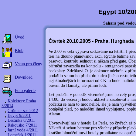
Egypt 10/2
Sahara pod vodo
Úvod
Čtvrtek 20.10.2005 - Praha, Hurghada
Klub
Ve 2:00 se celá výprava setkáváme na letišti. I pře
těší na dlouho plánovanou akci. Rychle balíme zav
pasovou kontrolu sednout si někam před gate. Obez
Vstup pro členy
příruční zavazadla na kontrolu - rentgenové paprs
backplaty. Zdeňkovi O. je dokonce odebrán z příruč
podařilo se mu ho přidat do kufru jiného cestující
Download
nejaktuálnějších informací od CK to bude malinko
busem do Hamaty, ale přímo lodí.
Foto galerie
Let proběhl v pohodě, víceméně jsme ho celý pros
14:00, do večera ji budou uklízet a zásobovat a ná
Kolektory Praha
počátku se nám to moc nelíbí, ale je nám vysvětle
3/2014
potápění platí, po nalodění ihned vyplujeme, pop
Grünner see 2012
Alamu.
Egypt 9/2011
Leštinka 8/2011
Ubytovávají nás v hotelu La Perla, po čtyřech až p
Rakousko 7/2011
Někteří si sebou bereme pro všechny případy plav
Jarní voda 4/2011
kratším bloudění mezi hotely pronikáme na opuštěn
Lomeček 1/2011