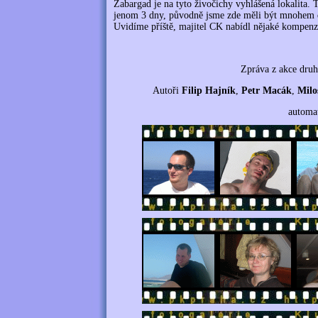
Zabargad je na tyto živočichy vyhlášená lokalita. 
jenom 3 dny, původně jsme zde měli být mnohem dél
Uvidíme příště, majitel CK nabídl nějaké kompenz
Zpráva z akce druh
Autoři
Filip Hajník
,
Petr Macák
,
Milo
automat