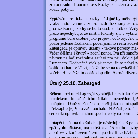
žraloci žádní. Loučíme se s Rocky Islandem a vrac
konce pobytu.
Vyptáváme se Boba na vraky - údajně by měly být 
vraky nestojí za nic a že jsou z druhé strany ost
proč se tváří, jako by se ho to osobně dotklo. Vždy
přece nepochybuje, že místní lokality zná a vybírá
programu bere osobně jako projev nedůvěry. Ale t
ponor jedeme Zodiakem podél jižního reefu kousek
Zabargadu je opravdu úžasný - takové porosty měk
Večer děláme i čtvrtý - noční ponor. Iva při zan
návratu na loď rozhoduje zajít si pro něj, dokud ješ
Lumenem. Dodatečně však přiznává, že to nebyl nej
kolik má barů v láhvi, tak že by se na to vykašlal.
večeři. Hlavně že to dobře dopadlo. Akorát divema
Úterý 25.10. Zabargad
Během noci utichl agregát vyrábějící elektriku. Cest
povděkem - konečně ticho. Nikdo si neuvědomil, že
potápíme. Daně se Zdeňkem, kteří jako jediní spali
překvapilo je, že to zašplouchalo. Naštěstí je to "
čerpadla upravila hladinu spodní vody na normál. Z
Potápěcí plán na dnešní den je následující - 3 pon
zpátky do přístavu, má to být cca. 15 hodin plav
a průrvy v korálovém útesu a po chvíli nacházíme t
dno, azurová voda, bohužel písek je vířen vlnami a