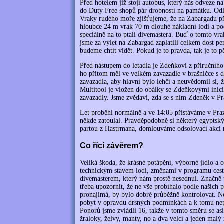
Před hotelem již stojí autobus, který nás odveze n
do Duty Free shopů pár drobností na památku. Odl
Vraky rudého moře zjišťujeme, že na Zabargadu pří
hloubce 24 m vrak 70 m dlouhé nákladní lodi a podl
speciálně na to ptali divemastera. Buď o tomto v
jsme za výlet na Zabargad zaplatili celkem dost p
budeme chtít vidět. Pokud je to pravda, tak je to p
Před nástupem do letadla je Zdeňkovi z příručního
ho přitom měl ve velkém zavazadle v brašničce s d
zavazadla, aby hlavní bylo lehčí a neuvědomil si, ž
Multitool je vložen do obálky se Zdeňkovými iniciá
zavazadly. Jsme zvědaví, zda se s ním Zdeněk v Pr
Let proběhl normálně a ve 14:05 přistáváme v Pra
někde zatoulal. Pravděpodobně si některý egyptský p
partou z Hastrmana, domlouváme odsolovací akci n
Co říci závěrem?
Veliká škoda, že krásné potápění, výborné jídlo a 
technickým stavem lodi, změnami v programu cesty
divemasterem, který nám prostě nesednul. Značně 
třeba upozornit, že ne vše probíhalo podle našich př
pronajímá, by bylo dobré průběžně kontrolovat. Nem
pobyt v opravdu drsných podmínkách a k tomu n
Ponorů jsme zvládli 16, takže v tomto směru se asi
žraloky, želvy, manty, no a dva velcí a jeden malý