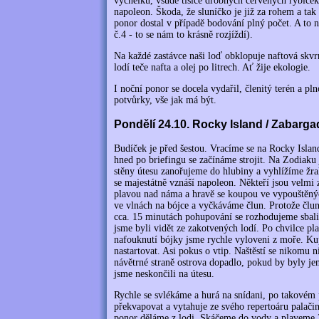
výčnělků, všude tisíce drobných červených rybiček
napoleon. Škoda, že sluníčko je již za rohem a tak
ponor dostal v případě bodování plný počet. A to ná
č.4 - to se nám to krásně rozjíždí).
Na každé zastávce naši loď obklopuje naftová skvrn
lodí teče nafta a olej po litrech. Ať žije ekologie.
I noční ponor se docela vydařil, členitý terén a p
potvůrky, vše jak má být.
Pondělí 24.10. Rocky Island / Zabarga
Budíček je před šestou. Vracíme se na Rocky Isla
hned po briefingu se začínáme strojit. Na Zodiaku 
stěny útesu zanořujeme do hlubiny a vyhlížíme žra
se majestátně vznáší napoleon. Někteří jsou velmi 
plavou nad náma a hravě se koupou ve vypouštěný
ve vlnách na bójce a vyčkáváme člun. Protože člun
cca. 15 minutách pohupování se rozhodujeme sbalit
jsme byli vidět ze zakotvených lodí. Po chvilce p
nafouknutí bójky jsme rychle vyloveni z moře. Kup
nastartovat. Asi pokus o vtip. Naštěstí se nikomu n
návětrné straně ostrova dopadlo, pokud by byly jen 
jsme neskončili na útesu.
Rychle se svlékáme a hurá na snídani, po takovém 
překvapovat a vytahuje ze svého repertoáru palačin
ponor děláme z lodi. Skáčeme do vody a plaveme 2