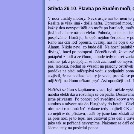
Středa 26.10. Plavba po Rudém moři,
V noci utichly motory. Nevzrušuje nás to, není to
Realita je však jiná - došla nafta. Uprostřed moře
každý den nevypouštěli do moře po barelech, možná
jiná loď a bere nás do vleku. Pohoda, jedeme a ke
pospáváme. Horší je, že opět nejdou čerpadla, v po
Ráno nás cizí loď opouští, uvazují nás na bóji u
Alamu. Nikdo neví, co bude dál. Na horní palubě 
diving", hned po potopení. Zdeněk tvrdí, že ve 
potápění z lodi a ze člunu, a bude tedy muset vari
radíme, jak z potápějící se lodi zachránit co nejvíc
pas, letenku, nechat se vysadit na písečný ostrůve
posádka na přídi odčerpává vodu z podpalubí pom
a zjistil, že na podlaze kajuty je voda, protože se
odjíždějí na člunu někam pryč. Asi opouštějí loď.
Naštěstí se člun s kapitánem vrací, byli někde vyšk
nabíhá elektrika a rozbíhají se čerpadla. Dostávám
jsme přivázaní. Po ponoru prý zvedáme kotvy a vy
autobus a odveze nás do Hurghady do hotelu. Chví
ním není rozumná řeč. Voláme tedy majiteli CK a
co nejdřív do přístavu, radši by jsme tam zůstali a
až přes noc, je to lepší než cestovat přes den a trá
jako tak se pořádně nevyspíme. Nakonec se daří o
Jdeme tedy na poslední ponor.