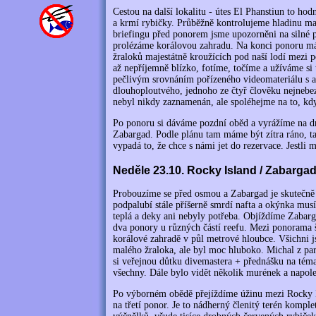
Cestou na další lokalitu - útes El Phanstiun to hodn
a krmí rybičky. Průběžně kontrolujeme hladinu maz
briefingu před ponorem jsme upozorněni na silné
prolézáme korálovou zahradu. Na konci ponoru m
žraloků majestátně kroužících pod naší lodí mezi p
až nepříjemně blízko, fotíme, točíme a užíváme si t
pečlivým srovnáním pořízeného videomateriálu s at
dlouhoploutvého, jednoho ze čtyř člověku nejnebezp
nebyl nikdy zaznamenán, ale spoléhejme na to, kdy
Po ponoru si dáváme pozdní oběd a vyrážíme na dru
Zabargad. Podle plánu tam máme být zítra ráno, tak
vypadá to, že chce s námi jet do rezervace. Jestli 
Neděle 23.10. Rocky Island / Zabarga
Probouzíme se před osmou a Zabargad je skutečně n
podpalubí stále příšerně smrdí nafta a okýnka mus
teplá a deky ani nebyly potřeba. Objíždíme Zabar
dva ponory u různých částí reefu. Mezi ponorama 
korálové zahradě v půl metrové hloubce. Všichni 
malého žraloka, ale byl moc hluboko. Michal z par
si veřejnou důtku divemastera + přednášku na tém
všechny. Dále bylo vidět několik murének a napol
Po výborném obědě přejíždíme úžinu mezi Rocky I
na třetí ponor. Je to nádherný členitý terén komple