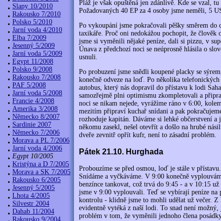
Pláž je však opuštěná jen zdánlivě. Kde se vzal, tu
Slapy 10/2010
Požadovaných 40 EP za 4 osoby jsme neměli, 5 US
Rakousko 7/2010
Polsko 5/2010
Po vykoupání jsme pokračovali pěšky směrem do ce
Jarní voda 4/2010
taxikáře. Proč oni nedokážou pochopit, že člověk o
Elba 7/2009
jsme si vyměnili nějaké peníze, dali si pizzu, v sup
Jesenný 5/2009
Únava z předchozí noci se neúprosně hlásila o slov
Jarní voda 5/2009
usnuli.
Egypt 11/2008
Polsko 9/2008
Po probuzení jsme snědli koupené placky se sýrem, 
Rakousko 7/2008
konečně odveze na loď. Po několika telefonických 
PAF 5/2008
autobus, který nás dopravil do přístavu k lodi Sahar
Jarní voda 5/2008
samozřejmě plni optimismu zkompletovali a připravil
Francie 4/2008
noci se nikam nejede, vyrážíme ráno v 6:00, kolem
Amerika 3/2008
mezitím připraví kuchař snídani a pak pokračujeme
Německo 8/2007
rozhoduje kapitán. Dáváme si lehké občerstvení a 
Sardinie 2007
někomu zasekl, nešel otevřít a došlo na hrubé násil
Německo 7/2006
dveře zevnitř opřít kufr, není to zásadní problém.
Morava a PL 7/2006
Jarní voda 4/2006
Pátek 21.10. Hurghada
Egypt 10/2005
Kristýna a D 7/2005
Probouzíme se před osmou, loď je stále v přístavu. 
Morava a SK 7/2005
Snídáme a vyčkáváme. V 9:00 konečně vyplouváme
Rakousko 6/2005
benzínce tankovat, což trvá do 9:45 - a v 10:15 už
Jesenný 5/2005
jsme v 9:00 vyplouvali. Teď se vybírají peníze na 
Lhota 4/2005
kontrolu - klidně jsme to mohli udělat už večer. 
Silvestr 2004
evidentně vytéká z naší lodi. To snad není možný, j
Dahab 11/2004
problém v tom, že vyměnili jednoho člena posádky a
Rakousko 9/2004